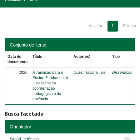
Anterior
1
Póximo
Conjunto de itens:
Data do
Título
Autor(es)
Tipo
documento
2020
A transição para o
Cozer, Tatiana Tais
Dissertação
Ensino Fundamental
II: desafios da
coordenação
pedagógica e da
docência
Busca facetada
Orientador
Sartori, Jerônimo
1