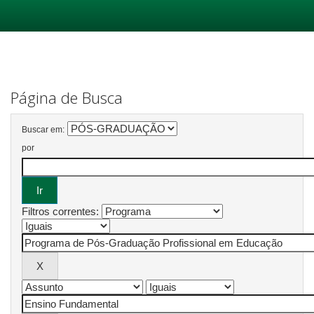
Skip
navigation
Página de Busca
Buscar em:
por
Filtros correntes: