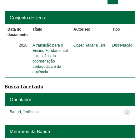
Conjunto de itens:
Data do
Título
Autor(es)
Tipo
documento
2020
A transição para o
Cozer, Tatiana Tais
Dissertação
Ensino Fundamental
II: desafios da
coordenação
pedagógica e da
docência
Busca facetada
Orientador
Sartori, Jerônimo
1
Membros da Banca