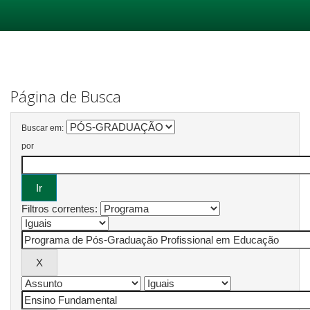
Skip
navigation
Página de Busca
Buscar em:
por
Filtros correntes: