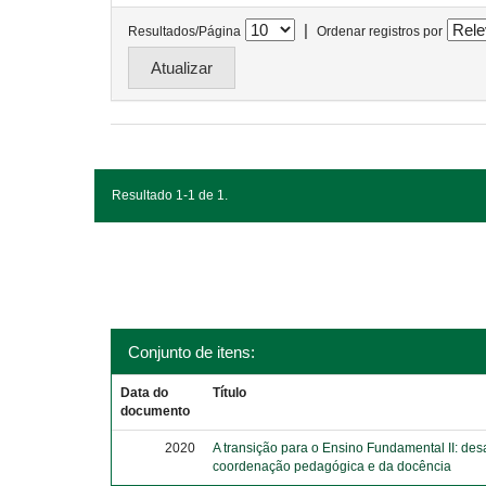
|
Resultados/Página
Ordenar registros por
Resultado 1-1 de 1.
Conjunto de itens:
Data do
Título
documento
2020
A transição para o Ensino Fundamental II: des
coordenação pedagógica e da docência