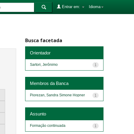
Entrar em:
Idioma
Busca facetada
Orientador
Sartori, Jerônimo
1
Membros da Banca
Piorezan, Sandra Simone Hopner
1
Assunto
Formação continuada
1