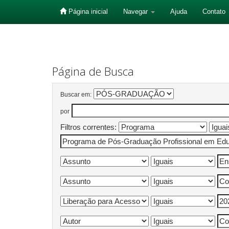
Página inicial
Navegar
Ajuda
Contato
Skip
navigation
Página de Busca
Buscar em:
por
Filtros correntes: