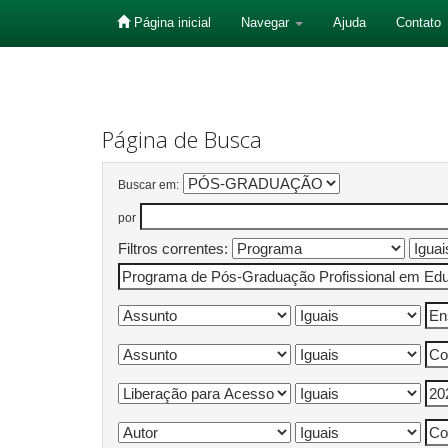
Página inicial
Navegar
Ajuda
Contato
Skip
navigation
Página de Busca
Buscar em:
por
Filtros correntes: