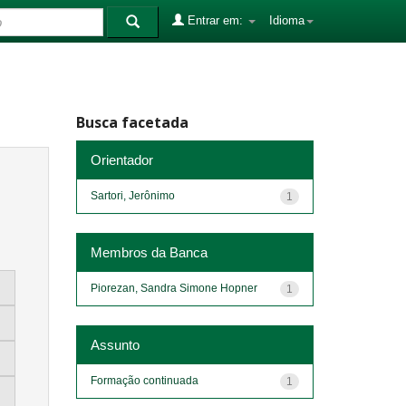
Entrar em:
Idioma
Busca facetada
Orientador
Sartori, Jerônimo
1
Membros da Banca
Piorezan, Sandra Simone Hopner
1
Assunto
Formação continuada
1