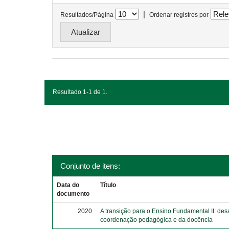
|
Resultados/Página
Ordenar registros por
Resultado 1-1 de 1.
Conjunto de itens:
Data do
Título
documento
2020
A transição para o Ensino Fundamental II: des
coordenação pedagógica e da docência