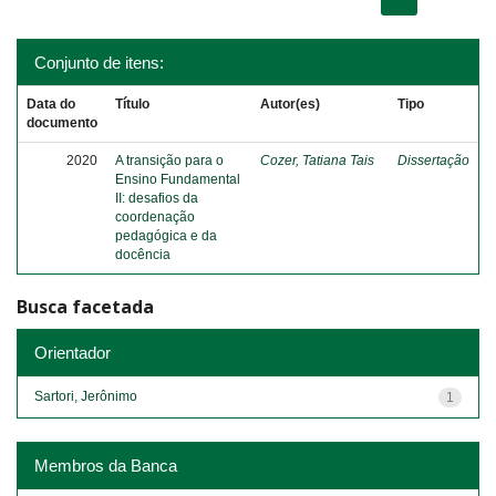
Conjunto de itens:
Data do
Título
Autor(es)
Tipo
documento
2020
A transição para o
Cozer, Tatiana Tais
Dissertação
Ensino Fundamental
II: desafios da
coordenação
pedagógica e da
docência
Busca facetada
Orientador
Sartori, Jerônimo
1
Membros da Banca