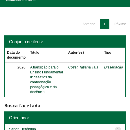
Anterior
1
Póximo
Conjunto de itens:
Data do
Título
Autor(es)
Tipo
documento
2020
A transição para o
Cozer, Tatiana Tais
Dissertação
Ensino Fundamental
II: desafios da
coordenação
pedagógica e da
docência
Busca facetada
Orientador
Sartori, Jerônimo
1