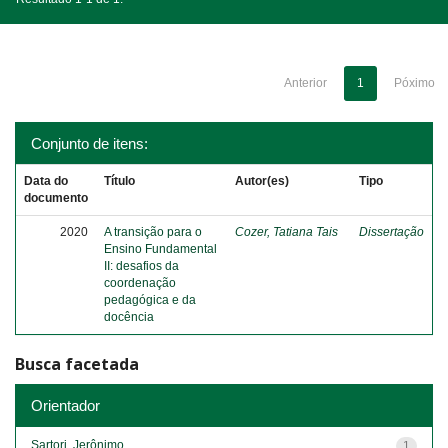
Anterior
1
Póximo
Conjunto de itens:
Data do
Título
Autor(es)
Tipo
documento
2020
A transição para o
Cozer, Tatiana Tais
Dissertação
Ensino Fundamental
II: desafios da
coordenação
pedagógica e da
docência
Busca facetada
Orientador
Sartori, Jerônimo
1