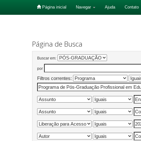
Página inicial
Navegar
Ajuda
Contato
Skip
navigation
Página de Busca
Buscar em:
por
Filtros correntes: