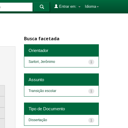
Entrar em:
Idioma
Busca facetada
Orientador
Sartori, Jerônimo
1
Assunto
Transição escolar
1
Tipo de Documento
Dissertação
1