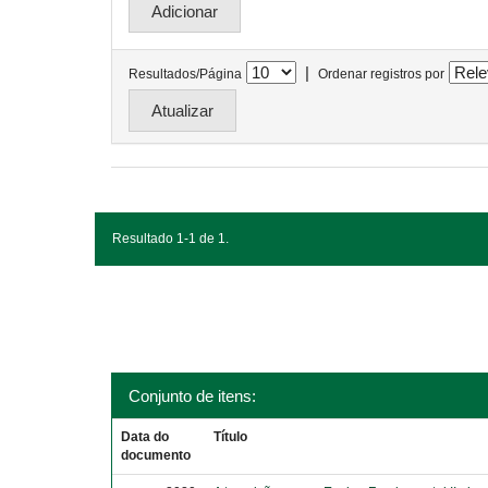
|
Resultados/Página
Ordenar registros por
Resultado 1-1 de 1.
Conjunto de itens:
Data do
Título
documento