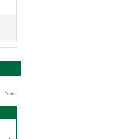
Póximo
o