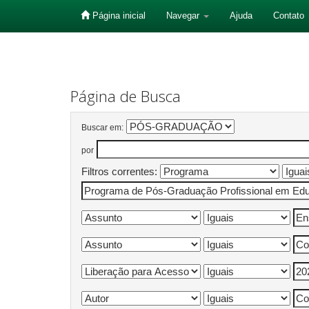
Página inicial
Navegar
Ajuda
Contato
Skip
navigation
Página de Busca
Buscar em:
por
Filtros correntes: