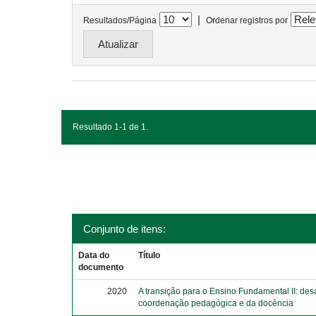
|
Resultados/Página
Ordenar registros por
Resultado 1-1 de 1.
Conjunto de itens:
Data do
Título
documento
2020
A transição para o Ensino Fundamental II: des
coordenação pedagógica e da docência