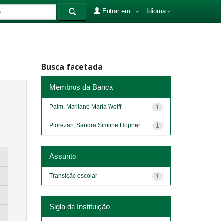
Entrar em:
Idioma
Busca facetada
Membros da Banca
Paim, Marilane Maria Wolff
1
Piorezan, Sandra Simone Hopner
1
Assunto
Transição escolar
1
Sigla da Instituição