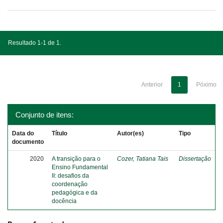
Resultado 1-1 de 1.
Anterior
1
Póximo
Conjunto de itens:
Data do
Título
Autor(es)
Tipo
documento
2020
A transição para o
Cozer, Tatiana Tais
Dissertação
Ensino Fundamental
II: desafios da
coordenação
pedagógica e da
docência