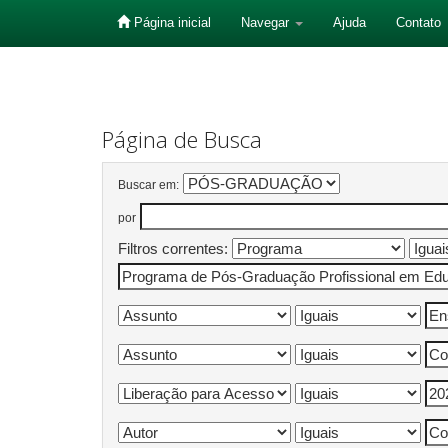
Página inicial
Navegar
Ajuda
Contato
Skip
navigation
Página de Busca
Buscar em:
por
Filtros correntes: