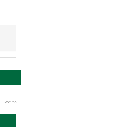
Póximo
o