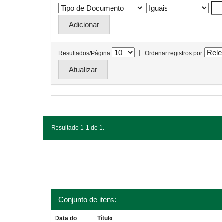
|
Resultados/Página
Ordenar registros por
Resultado 1-1 de 1.
Conjunto de itens:
Data do
Título