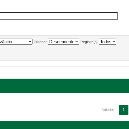
Ordenar
Registro(s)
Anterior
1