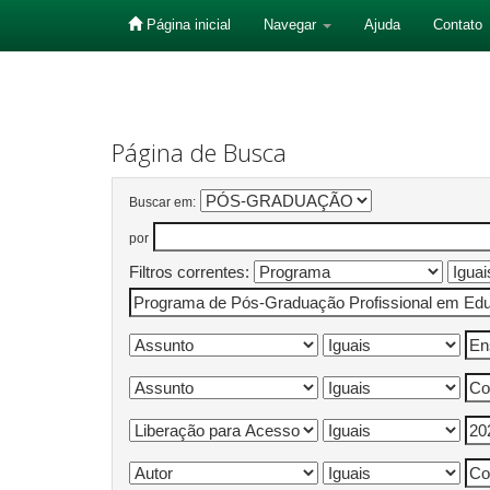
Página inicial
Navegar
Ajuda
Contato
Skip
navigation
Página de Busca
Buscar em:
por
Filtros correntes: