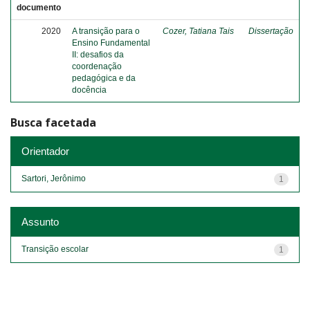
documento
2020
A transição para o
Cozer, Tatiana Tais
Dissertação
Ensino Fundamental
II: desafios da
coordenação
pedagógica e da
docência
Busca facetada
Orientador
Sartori, Jerônimo
1
Assunto
Transição escolar
1