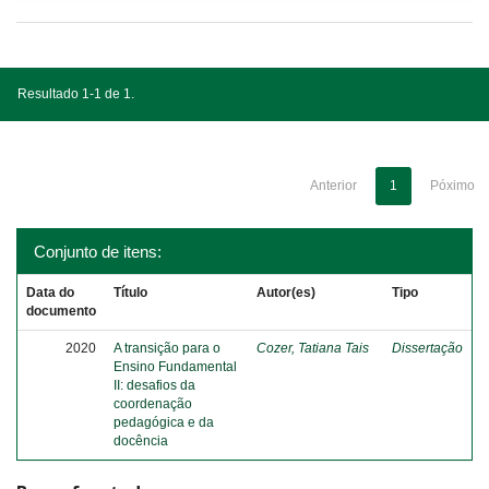
Resultado 1-1 de 1.
Anterior
1
Póximo
Conjunto de itens:
Data do
Título
Autor(es)
Tipo
documento
2020
A transição para o
Cozer, Tatiana Tais
Dissertação
Ensino Fundamental
II: desafios da
coordenação
pedagógica e da
docência