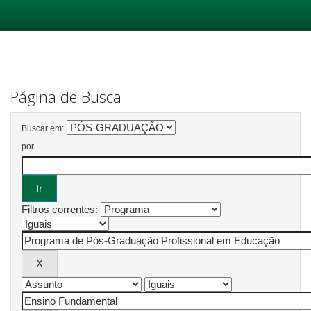
Skip
navigation
Página de Busca
Buscar em:
por
Filtros correntes: