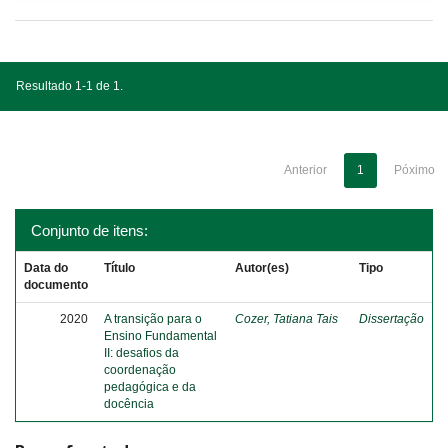
Resultado 1-1 de 1.
Anterior
1
Póximo
Conjunto de itens:
Data do
Título
Autor(es)
Tipo
documento
2020
A transição para o
Cozer, Tatiana Tais
Dissertação
Ensino Fundamental
II: desafios da
coordenação
pedagógica e da
docência