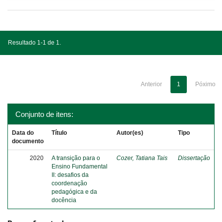
Resultado 1-1 de 1.
Anterior
1
Póximo
Conjunto de itens:
Data do
Título
Autor(es)
Tipo
documento
2020
A transição para o
Cozer, Tatiana Tais
Dissertação
Ensino Fundamental
II: desafios da
coordenação
pedagógica e da
docência