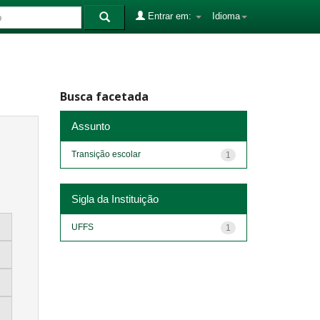
Entrar em:
Idioma
Busca facetada
Assunto
Transição escolar
1
Sigla da Instituição
UFFS
1