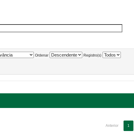
Ordenar
Registro(s)
Anterior
1