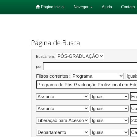
Página inicial
Navegar
Ajuda
Contato
Skip
navigation
Página de Busca
Buscar em:
por
Filtros correntes: