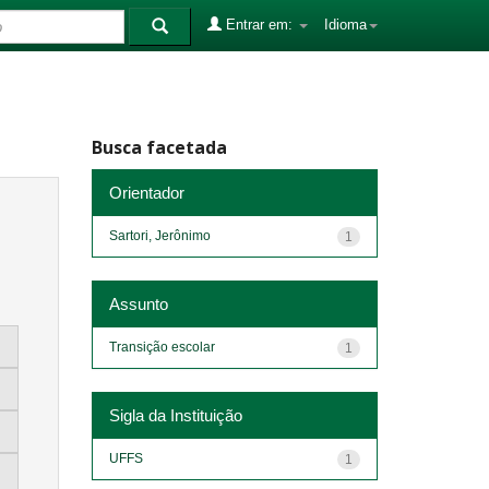
Entrar em:
Idioma
Busca facetada
Orientador
Sartori, Jerônimo
1
Assunto
Transição escolar
1
Sigla da Instituição
UFFS
1