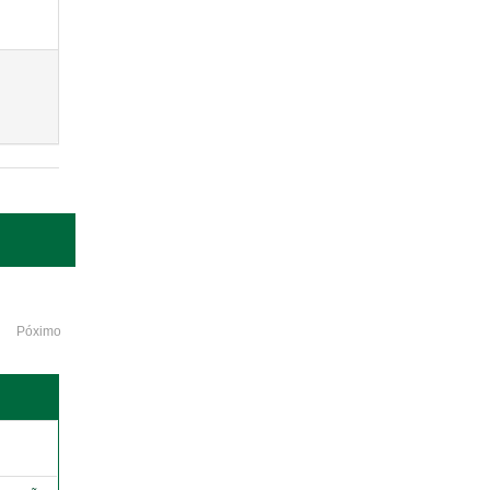
Póximo
o