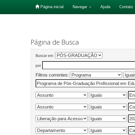
Página inicial
Navegar
Ajuda
Contato
Skip
navigation
Página de Busca
Buscar em:
por
Filtros correntes: