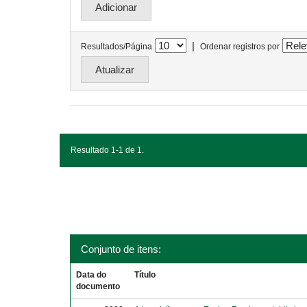
|
Resultados/Página
Ordenar registros por
Resultado 1-1 de 1.
Conjunto de itens:
Data do
Título
documento