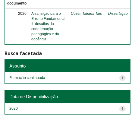
documento
2020
A transição para o
Cozer, Tatiana Tais
Dissertação
Ensino Fundamental
II: desafios da
coordenação
pedagógica e da
docência
Busca facetada
Assunto
Formação continuada
1
Data de Disponibilização
2020
1