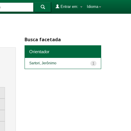
Entrar em:
Idioma
Busca facetada
Orientador
Sartori, Jerônimo
1