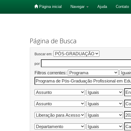
Página inicial
Navegar
Ajuda
Contato
Skip
navigation
Página de Busca
Buscar em:
por
Filtros correntes: