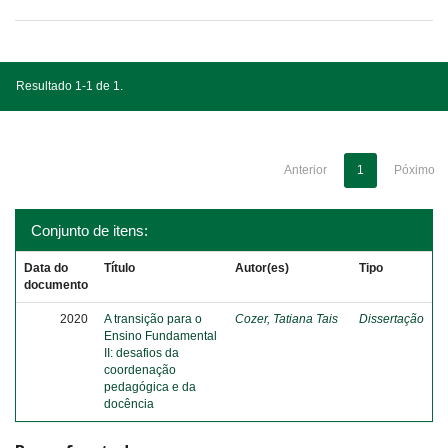
Resultado 1-1 de 1.
Anterior
1
Póximo
Conjunto de itens:
Data do
Título
Autor(es)
Tipo
documento
2020
A transição para o
Cozer, Tatiana Tais
Dissertação
Ensino Fundamental
II: desafios da
coordenação
pedagógica e da
docência