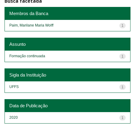
Busca facetada
Membros da Banca
Paim, Marilane Maria Wolff
1
Assunto
Formação continuada
1
Sigla da Instituição
UFFS
1
Data de Publicação
2020
1