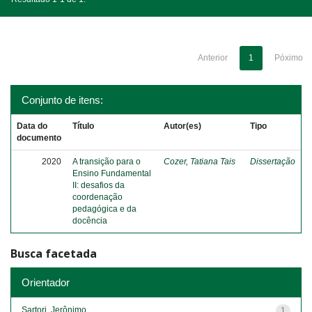
Anterior
1
Póximo
Conjunto de itens:
Data do
Título
Autor(es)
Tipo
documento
2020
A transição para o
Cozer, Tatiana Tais
Dissertação
Ensino Fundamental
II: desafios da
coordenação
pedagógica e da
docência
Busca facetada
Orientador
Sartori, Jerônimo
1