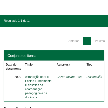
Resultado 1-1 de 1.
Anterior
1
Póximo
Conjunto de itens:
Data do
Título
Autor(es)
Tipo
documento
2020
A transição para o
Cozer, Tatiana Tais
Dissertação
Ensino Fundamental
II: desafios da
coordenação
pedagógica e da
docência