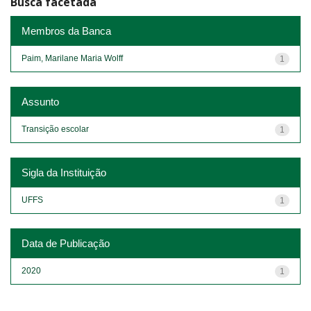
Busca facetada
Membros da Banca
Paim, Marilane Maria Wolff
1
Assunto
Transição escolar
1
Sigla da Instituição
UFFS
1
Data de Publicação
2020
1