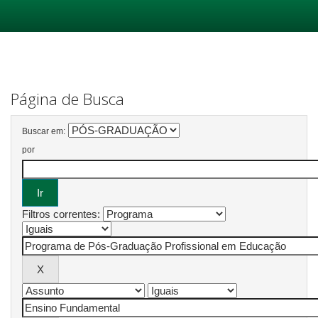
Skip
navigation
Página de Busca
Buscar em:
por
Filtros correntes: