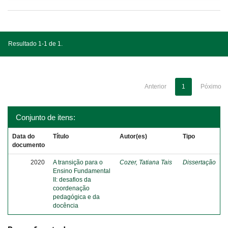
Resultado 1-1 de 1.
Anterior
1
Póximo
Conjunto de itens:
Data do
Título
Autor(es)
Tipo
documento
2020
A transição para o
Cozer, Tatiana Tais
Dissertação
Ensino Fundamental
II: desafios da
coordenação
pedagógica e da
docência