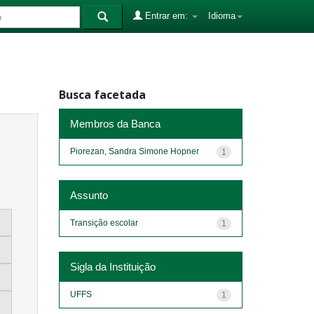
Entrar em:
Idioma
Busca facetada
Membros da Banca
Piorezan, Sandra Simone Hopner
1
Assunto
Transição escolar
1
Sigla da Instituição
UFFS
1