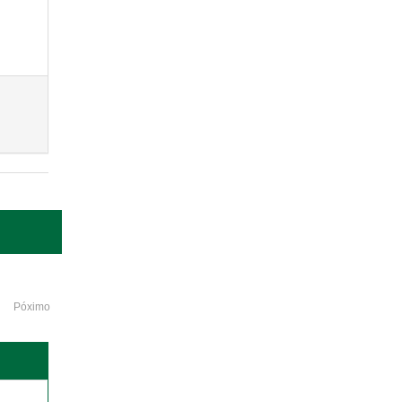
Póximo
o