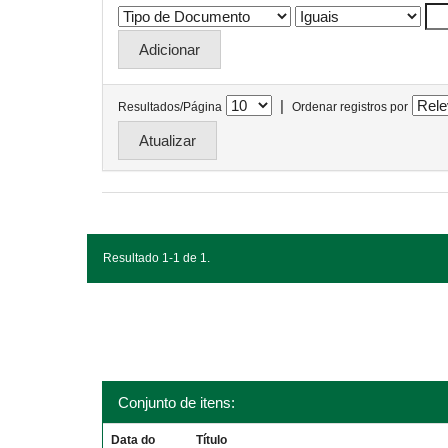
|
Resultados/Página
Ordenar registros por
Resultado 1-1 de 1.
Conjunto de itens:
Data do
Título