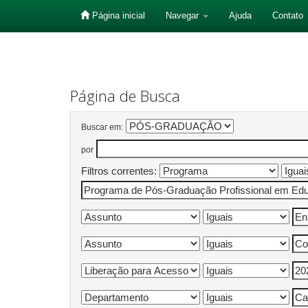
Página inicial
Navegar
Ajuda
Contato
Skip
navigation
Página de Busca
Buscar em:
por
Filtros correntes: