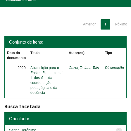
Anterior
1
Póximo
Conjunto de itens:
Data do
Título
Autor(es)
Tipo
documento
2020
A transição para o
Cozer, Tatiana Tais
Dissertação
Ensino Fundamental
II: desafios da
coordenação
pedagógica e da
docência
Busca facetada
Orientador
Sartori, Jerônimo
1