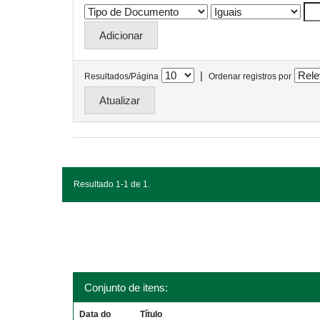
|
Resultados/Página
Ordenar registros por
Resultado 1-1 de 1.
Conjunto de itens:
Data do
Título