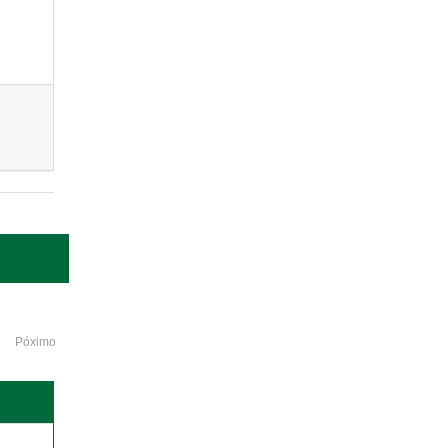
Póximo
o