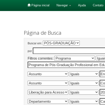
Página inicial
Navegar
Ajuda
Contato
Skip
navigation
Página de Busca
Buscar em:
por
Filtros correntes: