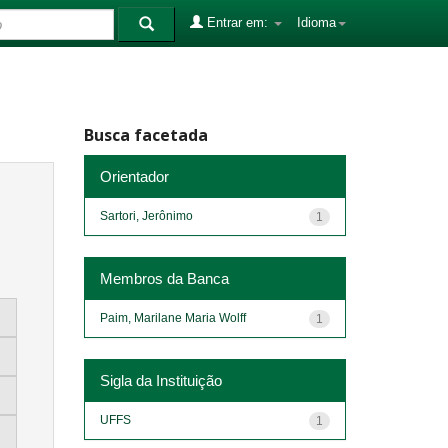
Entrar em:
Idioma
Busca facetada
Orientador
Sartori, Jerônimo
1
Membros da Banca
Paim, Marilane Maria Wolff
1
Sigla da Instituição
UFFS
1