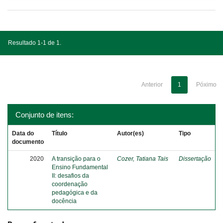
Resultado 1-1 de 1.
Anterior
1
Póximo
Conjunto de itens:
Data do
Título
Autor(es)
Tipo
documento
2020
A transição para o
Cozer, Tatiana Tais
Dissertação
Ensino Fundamental
II: desafios da
coordenação
pedagógica e da
docência