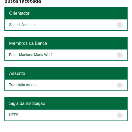
Busca facetada
Orientador
Sartori, Jerônimo
1
Membros da Banca
Paim, Marilane Maria Wolff
1
Assunto
Transição escolar
1
Sigla da Instituição
UFFS
1