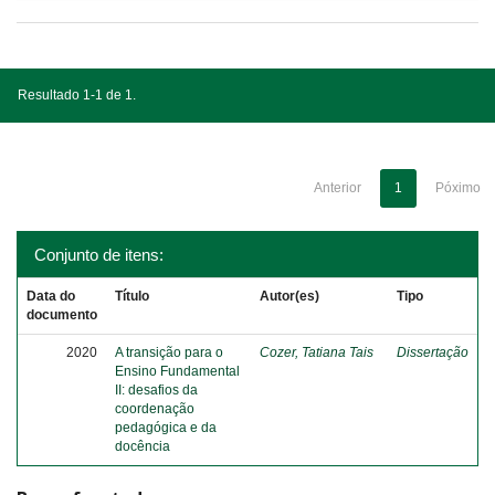
Resultado 1-1 de 1.
Anterior
1
Póximo
Conjunto de itens:
Data do
Título
Autor(es)
Tipo
documento
2020
A transição para o
Cozer, Tatiana Tais
Dissertação
Ensino Fundamental
II: desafios da
coordenação
pedagógica e da
docência