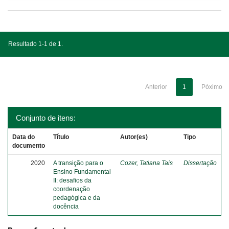
Resultado 1-1 de 1.
Anterior
1
Póximo
Conjunto de itens:
Data do
Título
Autor(es)
Tipo
documento
2020
A transição para o
Cozer, Tatiana Tais
Dissertação
Ensino Fundamental
II: desafios da
coordenação
pedagógica e da
docência