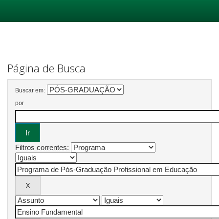
Skip
navigation
Página de Busca
Buscar em:
por
Filtros correntes: