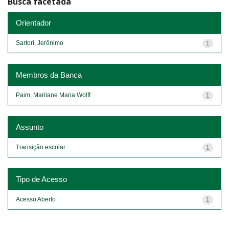
Busca facetada
Orientador
Sartori, Jerônimo
1
Membros da Banca
Paim, Marilane Maria Wolff
1
Assunto
Transição escolar
1
Tipo de Acesso
Acesso Aberto
1