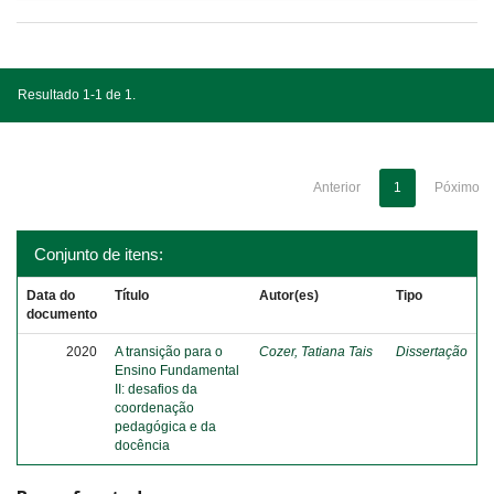
Resultado 1-1 de 1.
Anterior
1
Póximo
Conjunto de itens:
Data do
Título
Autor(es)
Tipo
documento
2020
A transição para o
Cozer, Tatiana Tais
Dissertação
Ensino Fundamental
II: desafios da
coordenação
pedagógica e da
docência