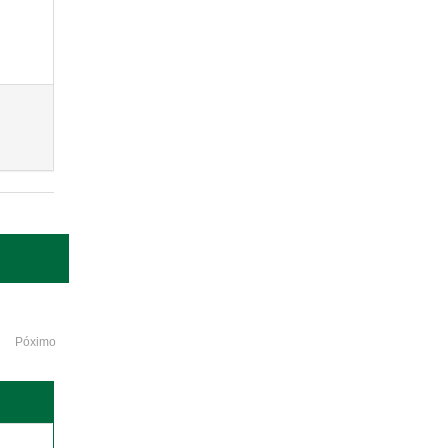
Póximo
o