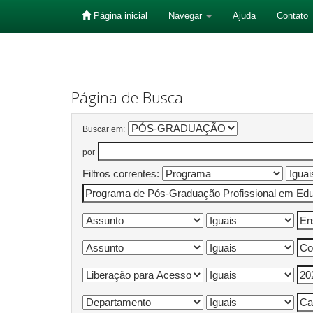
Página inicial
Navegar
Ajuda
Contato
Skip
navigation
Página de Busca
Buscar em:
por
Filtros correntes: