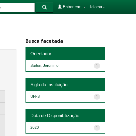
Entrar em:
Idioma
Busca facetada
Orientador
Sartori, Jerônimo
1
Sigla da Instituição
UFFS
1
Data de Disponibilização
2020
1