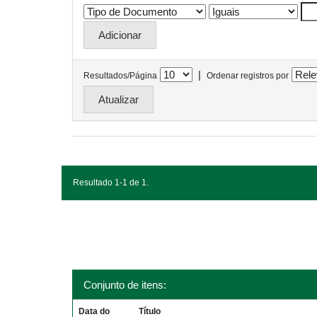
|
Resultados/Página
Ordenar registros por
Resultado 1-1 de 1.
Conjunto de itens:
Data do
Título