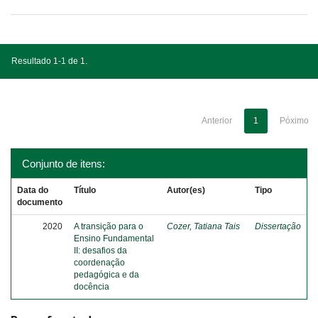
Resultado 1-1 de 1.
Anterior
1
Póximo
Conjunto de itens:
Data do
Título
Autor(es)
Tipo
documento
2020
A transição para o
Cozer, Tatiana Tais
Dissertação
Ensino Fundamental
II: desafios da
coordenação
pedagógica e da
docência