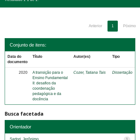
Anterior
1
Póximo
Conjunto de itens:
Data do
Título
Autor(es)
Tipo
documento
2020
A transição para o
Cozer, Tatiana Tais
Dissertação
Ensino Fundamental
II: desafios da
coordenação
pedagógica e da
docência
Busca facetada
Orientador
Sartori, Jerônimo
1