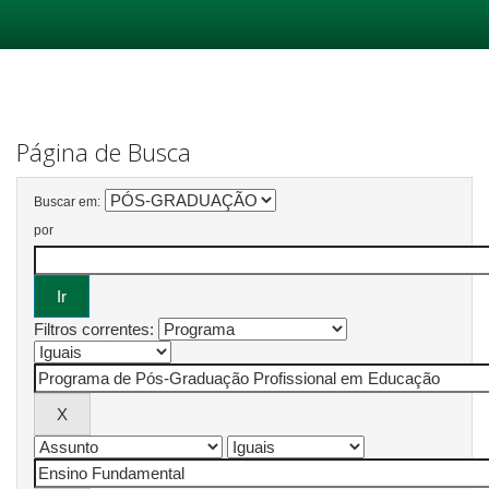
Skip
navigation
Página de Busca
Buscar em:
por
Filtros correntes: