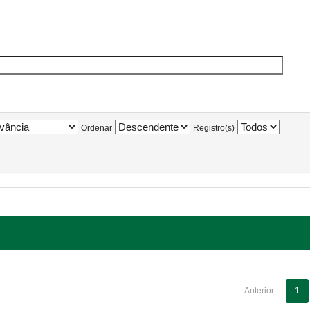
Ordenar
Registro(s)
Anterior
1