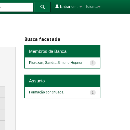
Entrar em:
Idioma
Busca facetada
Membros da Banca
Piorezan, Sandra Simone Hopner
1
Assunto
Formação continuada
1