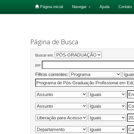
Página inicial
Navegar
Ajuda
Contato
Skip
navigation
Página de Busca
Buscar em:
por
Filtros correntes: