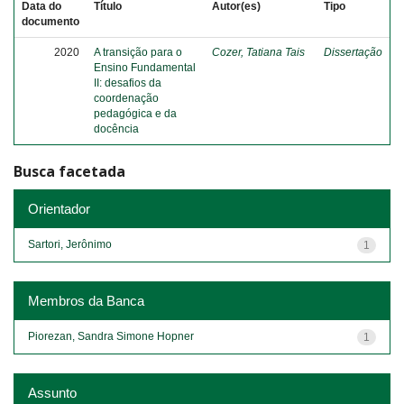
Data do
Título
Autor(es)
Tipo
documento
2020
A transição para o
Cozer, Tatiana Tais
Dissertação
Ensino Fundamental
II: desafios da
coordenação
pedagógica e da
docência
Busca facetada
Orientador
Sartori, Jerônimo
1
Membros da Banca
Piorezan, Sandra Simone Hopner
1
Assunto