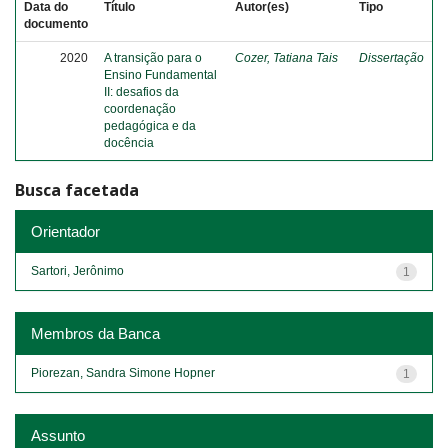
Data do
Título
Autor(es)
Tipo
documento
2020
A transição para o
Cozer, Tatiana Tais
Dissertação
Ensino Fundamental
II: desafios da
coordenação
pedagógica e da
docência
Busca facetada
Orientador
Sartori, Jerônimo
1
Membros da Banca
Piorezan, Sandra Simone Hopner
1
Assunto