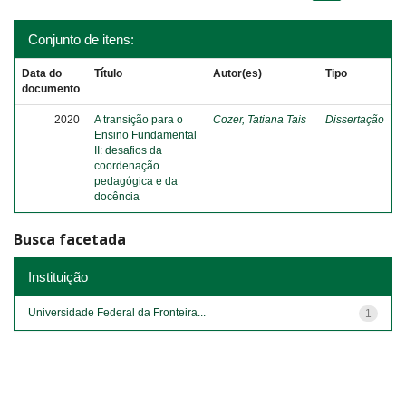
Conjunto de itens:
Data do
Título
Autor(es)
Tipo
documento
2020
A transição para o
Cozer, Tatiana Tais
Dissertação
Ensino Fundamental
II: desafios da
coordenação
pedagógica e da
docência
Busca facetada
Instituição
Universidade Federal da Fronteira...
1