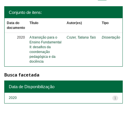
Conjunto de itens:
Data do
Título
Autor(es)
Tipo
documento
2020
A transição para o
Cozer, Tatiana Tais
Dissertação
Ensino Fundamental
II: desafios da
coordenação
pedagógica e da
docência
Busca facetada
Data de Disponibilização
2020
1