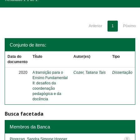
Anterior
1
Póximo
Conjunto de itens:
Data do
Título
Autor(es)
Tipo
documento
2020
A transição para o
Cozer, Tatiana Tais
Dissertação
Ensino Fundamental
II: desafios da
coordenação
pedagógica e da
docência
Busca facetada
Membros da Banca
Piorezan, Sandra Simone Hopner
1