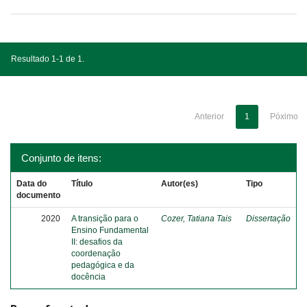
Resultado 1-1 de 1.
Anterior
1
Póximo
Conjunto de itens:
Data do
Título
Autor(es)
Tipo
documento
2020
A transição para o
Cozer, Tatiana Tais
Dissertação
Ensino Fundamental
II: desafios da
coordenação
pedagógica e da
docência