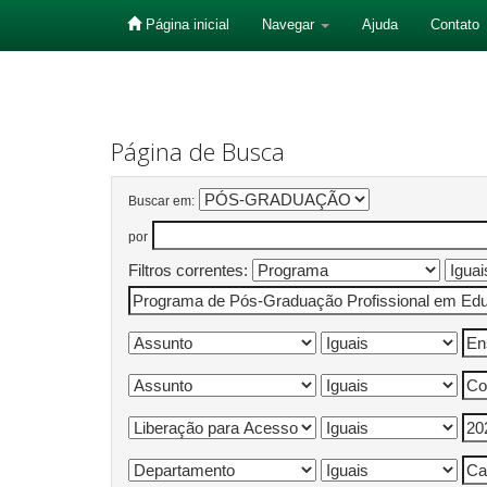
Página inicial
Navegar
Ajuda
Contato
Skip
navigation
Página de Busca
Buscar em:
por
Filtros correntes: