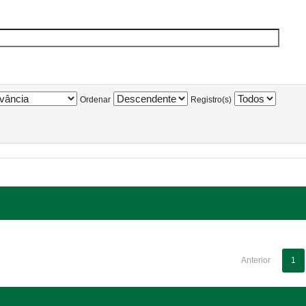
Ordenar
Registro(s)
Anterior
1