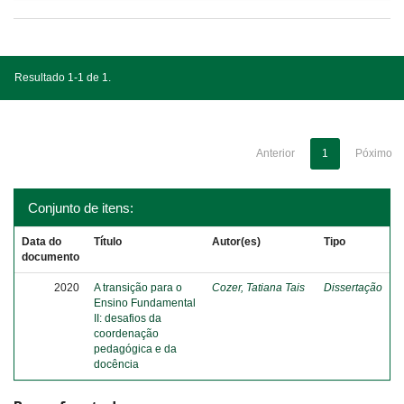
Resultado 1-1 de 1.
Anterior
1
Póximo
Conjunto de itens:
Data do
Título
Autor(es)
Tipo
documento
2020
A transição para o
Cozer, Tatiana Tais
Dissertação
Ensino Fundamental
II: desafios da
coordenação
pedagógica e da
docência