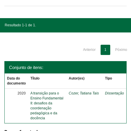
Resultado 1-1 de 1.
Anterior
1
Póximo
Conjunto de itens:
Data do
Título
Autor(es)
Tipo
documento
2020
A transição para o
Cozer, Tatiana Tais
Dissertação
Ensino Fundamental
II: desafios da
coordenação
pedagógica e da
docência