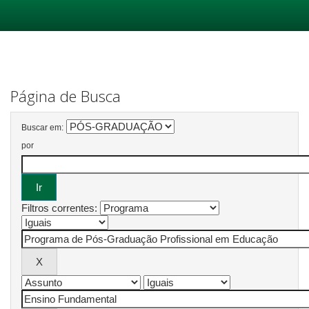
Skip
navigation
Página de Busca
Buscar em:
por
Filtros correntes: