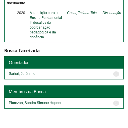
documento
2020
A transição para o
Cozer, Tatiana Tais
Dissertação
Ensino Fundamental
II: desafios da
coordenação
pedagógica e da
docência
Busca facetada
Orientador
Sartori, Jerônimo
1
Membros da Banca
Piorezan, Sandra Simone Hopner
1