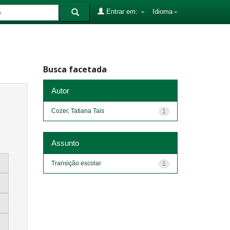
Entrar em:
Idioma
Busca facetada
Autor
Cozer, Tatiana Tais
1
Assunto
Transição escolar
1