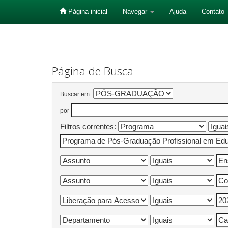
Página inicial
Navegar
Ajuda
Contato
Skip
navigation
Página de Busca
Buscar em:
por
Filtros correntes: