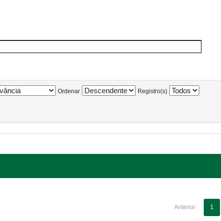
Ordenar
Registro(s)
Anterior
1