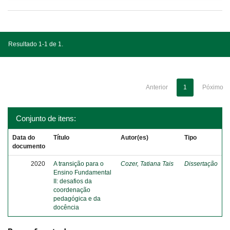
Resultado 1-1 de 1.
Anterior
1
Póximo
Conjunto de itens:
Data do
Título
Autor(es)
Tipo
documento
2020
A transição para o
Cozer, Tatiana Tais
Dissertação
Ensino Fundamental
II: desafios da
coordenação
pedagógica e da
docência