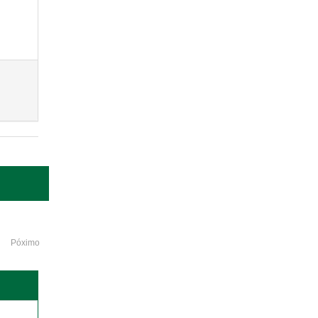
Póximo
o