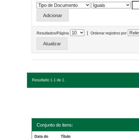
|
Resultados/Página
Ordenar registros por
Resultado 1-1 de 1.
Conjunto de itens:
Data do
Título