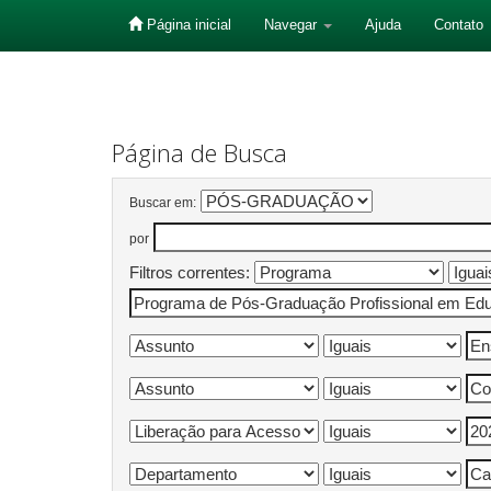
Página inicial
Navegar
Ajuda
Contato
Skip
navigation
Página de Busca
Buscar em:
por
Filtros correntes: