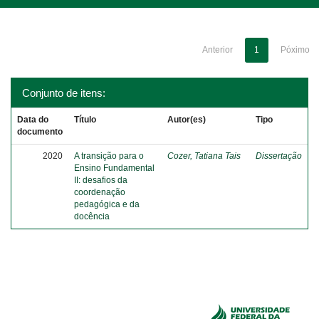
Anterior
1
Póximo
Conjunto de itens:
Data do
Título
Autor(es)
Tipo
documento
2020
A transição para o
Cozer, Tatiana Tais
Dissertação
Ensino Fundamental
II: desafios da
coordenação
pedagógica e da
docência