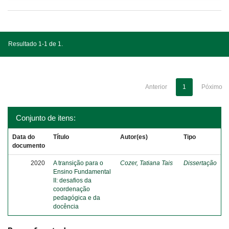
Resultado 1-1 de 1.
Anterior
1
Póximo
Conjunto de itens:
Data do
Título
Autor(es)
Tipo
documento
2020
A transição para o
Cozer, Tatiana Tais
Dissertação
Ensino Fundamental
II: desafios da
coordenação
pedagógica e da
docência